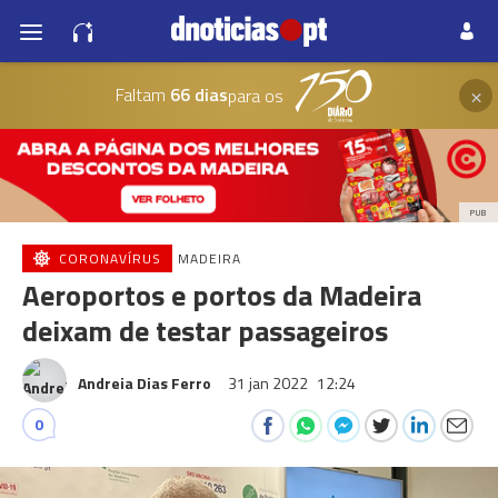
×
Faltam
66 dias
para os
PUB
CORONAVÍRUS
MADEIRA
Aeroportos e portos da Madeira
deixam de testar passageiros
Andreia Dias Ferro
31 jan 2022
12:24
0