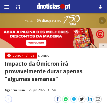
×
Faltam
64 dias
para os
PUB
CORONAVÍRUS
MUNDO
Impacto da Ómicron irá
provavelmente durar apenas
"algumas semanas"
Agência Lusa
25 jan 2022
13:58
0