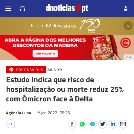
×
Faltam
62 dias
para os
PUB
CORONAVÍRUS
MUNDO
Estudo indica que risco de
hospitalização ou morte reduz 25%
com Ómicron face à Delta
Agência Lusa
15 jan 2022
09:26
0