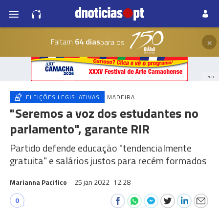
×
Faltam
64 dias
para os
PUB
ELEIÇÕES LEGISLATIVAS
MADEIRA
"Seremos a voz dos estudantes no
parlamento", garante RIR
Partido defende educação "tendencialmente
gratuita" e salários justos para recém formados
Marianna Pacifico
25 jan 2022
12:28
0