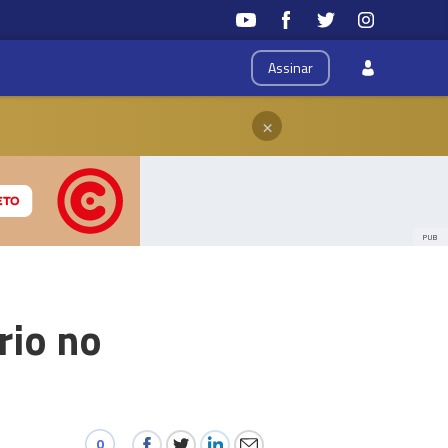
Assinar
×
PUB
rio no
0