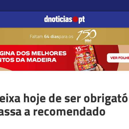
Faltam
64 dias
para os
eixa hoje de ser obrigató
passa a recomendado