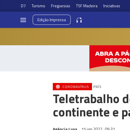
D7
Turismo
Freguesias
TSF Madeira
Iniciativas
Edição
Impressa
CORONAVÍRUS
PAÍS
Teletrabalho d
continente e 
Agência Lusa
15 jan 2022
09:37