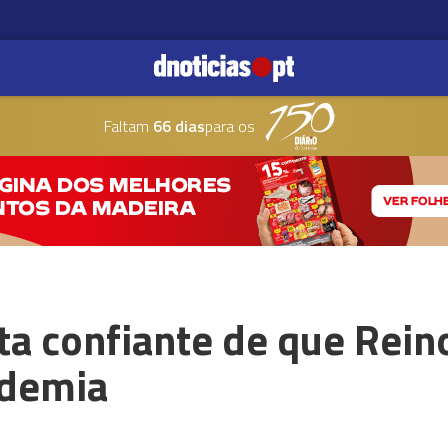
Faltam
66 dias
para os
a confiante de que Rein
ndemia