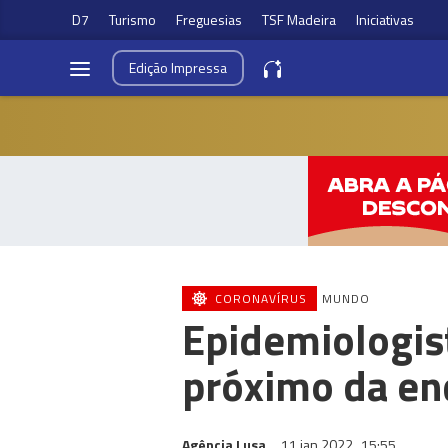
D7
Turismo
Freguesias
TSF Madeira
Iniciativas
Edição
Impressa
CORONAVÍRUS
MUNDO
Epidemiologist
próximo da e
Agência Lusa
11 jan 2022
15:55