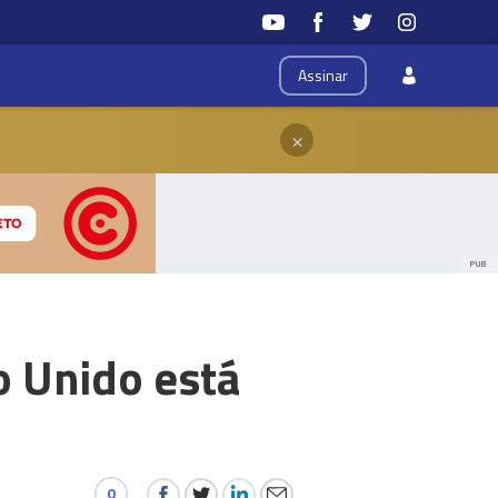
Assinar
×
PUB
o Unido está
0