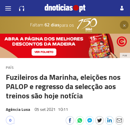
×
Faltam
62 dias
para os
PUB
PAÍS
Fuzileiros da Marinha, eleições nos
PALOP e regresso da selecção aos
treinos são hoje notícia
Agência Lusa
05 set 2021
10:11
0