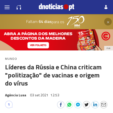
×
Faltam
64 dias
para os
PUB
MUNDO
Líderes da Rússia e China criticam
"politização" de vacinas e origem
do vírus
Agência Lusa
03 set 2021
12:53
1