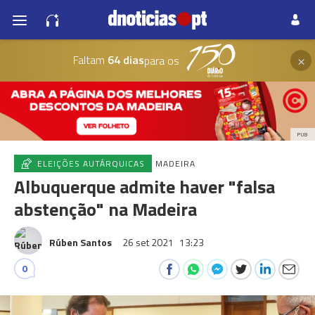
×
Faltam
64 dias
para os
PUB
ELEIÇÕES AUTÁRQUICAS
MADEIRA
Albuquerque admite haver "falsa
abstenção" na Madeira
Rúben Santos
26 set 2021
13:23
0