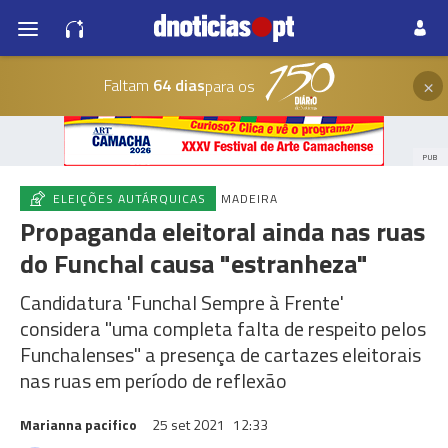
×
Faltam
64 dias
para os
PUB
ELEIÇÕES AUTÁRQUICAS
MADEIRA
Propaganda eleitoral ainda nas ruas
do Funchal causa "estranheza"
Candidatura 'Funchal Sempre à Frente'
considera "uma completa falta de respeito pelos
Funchalenses" a presença de cartazes eleitorais
nas ruas em período de reflexão
Marianna pacifico
25 set 2021
12:33