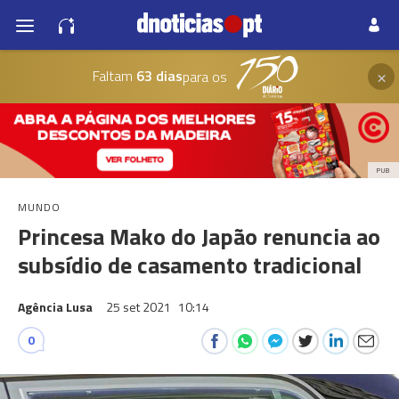
×
Faltam
63 dias
para os
PUB
MUNDO
Princesa Mako do Japão renuncia ao
subsídio de casamento tradicional
Agência Lusa
25 set 2021
10:14
0