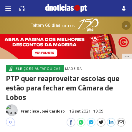
×
Faltam
66 dias
para os
PUB
ELEIÇÕES AUTÁRQUICAS
MADEIRA
PTP quer reaproveitar escolas que
estão para fechar em Câmara de
Lobos
Francisco José Cardoso
18 set 2021
19:09
0