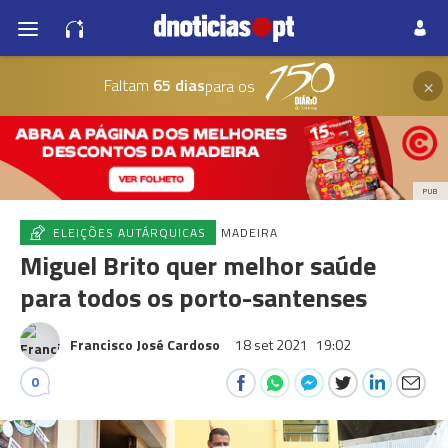
×
Faltam
65 dias
para os
PUB
ELEIÇÕES AUTÁRQUICAS
MADEIRA
Miguel Brito quer melhor saúde
para todos os porto-santenses
Francisco José Cardoso
18 set 2021
19:02
0