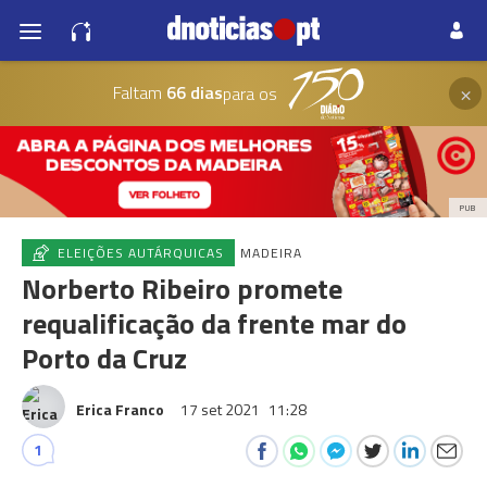
×
Faltam
66 dias
para os
PUB
ELEIÇÕES AUTÁRQUICAS
MADEIRA
Norberto Ribeiro promete
requalificação da frente mar do
Porto da Cruz
Erica Franco
17 set 2021
11:28
1