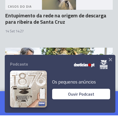
CASOS DO DIA
Entupimento da rede na origem de descarga
para ribeira de Santa Cruz
14 Set 14:27
×
Podcasts
Os pequenos anúncios
Ouvir Podcast
Norberto Ribeiro afirma que "Machico não
pode esperar mais”
ELEIÇÕES AUTÁRQUICAS
Ler Artigo
'Funchal Sempre à Frente' promete acabar