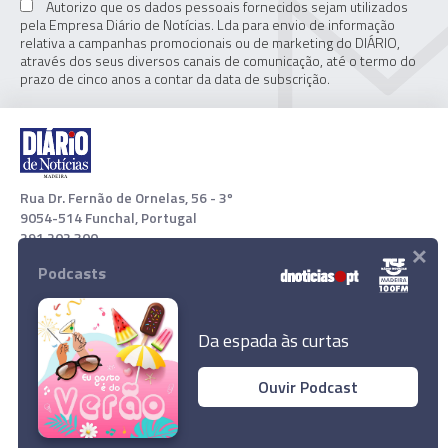
Autorizo que os dados pessoais fornecidos sejam utilizados
pela Empresa Diário de Notícias. Lda para envio de informação
relativa a campanhas promocionais ou de marketing do DIÁRIO,
através dos seus diversos canais de comunicação, até o termo do
prazo de cinco anos a contar da data de subscrição.
Rua Dr. Fernão de Ornelas, 56 - 3º
9054-514 Funchal, Portugal
291 202 300
×
Podcasts
Download App
Da espada às curtas
Ouvir Podcast
Norberto Ribeiro anuncia Serviço de Mediação
Social
© 2021 Empresa Diário de Notícias, Lda. Todos os direitos
reservados.
Ler Artigo