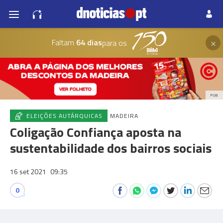
×
Faltam
64 dias
para os
PUB
ELEIÇÕES AUTÁRQUICAS
MADEIRA
Coligação Confiança aposta na
sustentabilidade dos bairros sociais
16 set 2021
09:35
0