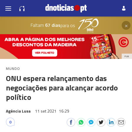
×
Faltam
67 dias
para os
PUB
MUNDO
ONU espera relançamento das
negociações para alcançar acordo
político
Agência Lusa
11 set 2021
16:29
0