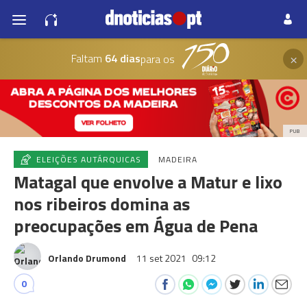
×
Faltam
64 dias
para os
PUB
ELEIÇÕES AUTÁRQUICAS
MADEIRA
Matagal que envolve a Matur e lixo
nos ribeiros domina as
preocupações em Água de Pena
Orlando Drumond
11 set 2021
09:12
0