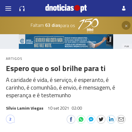
×
Faltam
63 dias
para os
PUB
ARTIGOS
Espero que o sol brilhe para ti
A caridade é vida, é serviço, é esperanto, é
carinho, é comunhão, é envio, é mensagem, é
esperança e é testemunho
Sílvio Lamim Viegas
10 set 2021
02:00
2