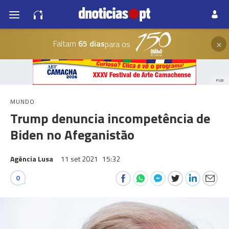
×
Faltam
65 dias
para os
PUB
MUNDO
Trump denuncia incompetência de
Biden no Afeganistão
Agência Lusa
11 set 2021
15:32
0