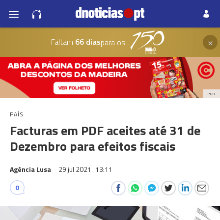
×
Faltam
66 dias
para os
PUB
PAÍS
Facturas em PDF aceites até 31 de
Dezembro para efeitos fiscais
Agência Lusa
29 jul 2021
13:11
0