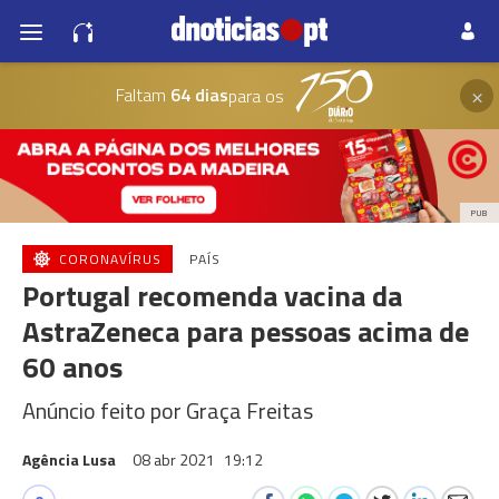
×
Faltam
64 dias
para os
PUB
CORONAVÍRUS
PAÍS
Portugal recomenda vacina da
AstraZeneca para pessoas acima de
60 anos
Anúncio feito por Graça Freitas
Agência Lusa
08 abr 2021
19:12