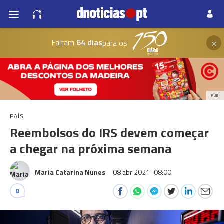
×
Faltam
64 dias
para os
PUB
PAÍS
Reembolsos do IRS devem começar
a chegar na próxima semana
Maria Catarina Nunes
08 abr 2021
08:00
0