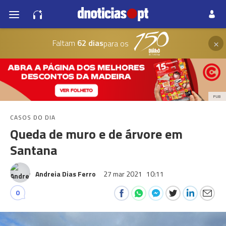
×
Faltam
62 dias
para os
PUB
CASOS DO DIA
Queda de muro e de árvore em
Santana
Andreia Dias Ferro
27 mar 2021
10:11
0