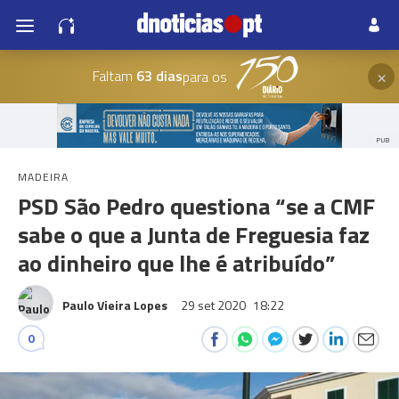
×
Faltam
63 dias
para os
PUB
MADEIRA
PSD São Pedro questiona “se a CMF
sabe o que a Junta de Freguesia faz
ao dinheiro que lhe é atribuído”
Paulo Vieira Lopes
29 set 2020
18:22
0