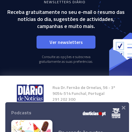
NEWSLETTERS DIÁRIO
Receba gratuitamente no seu e-mail o resumo das
notícias do dia, sugestões de actividades,
campanhas e muito mais.
Ver newsletters
Consulte as opções e subscreva
gratuitamente as suas preferências.
Rua Dr. Fernão de Ornelas, 56 - 3º
9054-514 Funchal, Portugal
291 202 300
×
Podcasts
Instale a nossa App