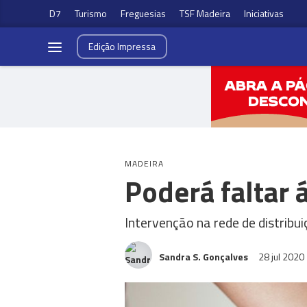
D7
Turismo
Freguesias
TSF Madeira
Iniciativas
Edição
Impressa
MADEIRA
Poderá faltar 
Intervenção na rede de distribu
Sandra S. Gonçalves
28 jul 2020