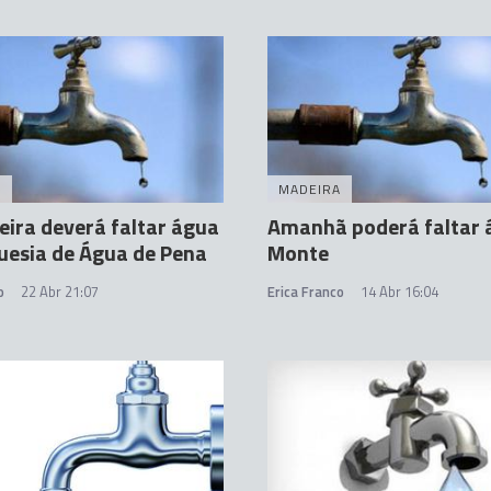
A
MADEIRA
eira deverá faltar água
Amanhã poderá faltar 
uesia de Água de Pena
Monte
o
22 Abr 21:07
Erica Franco
14 Abr 16:04