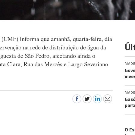
(CMF) informa que amanhã, quarta-feira, dia
Úl
tervenção na rede de distribuição de água da
eguesia de São Pedro, afectando ainda o
ta Clara, Rua das Mercês e Largo Severiano
MADE
Gove
inve
MADE
Gasó
part
FA
O Es