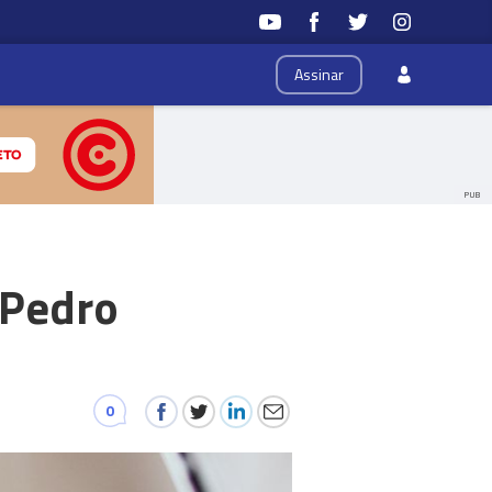
Assinar
PUB
 Pedro
0