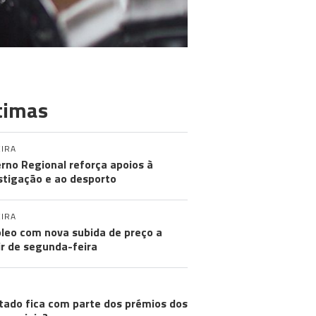
timas
IRA
rno Regional reforça apoios à
stigação e ao desporto
IRA
leo com nova subida de preço a
ir de segunda-feira
CT CHECK
tado fica com parte dos prémios dos