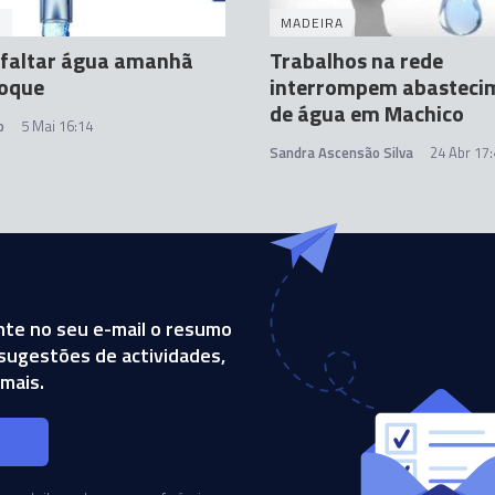
A
MADEIRA
 faltar água amanhã
Trabalhos na rede
Roque
interrompem abasteci
de água em Machico
o
5 Mai 16:14
Sandra Ascensão Silva
24 Abr 17
te no seu e-mail o resumo
, sugestões de actividades,
mais.
s