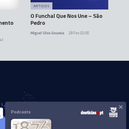
ARTIGOS
O Funchal Que Nos Une – São
mento
Pedro
Miguel Silva Gouveia
28 Fev 02:00
:41
×
Podcasts