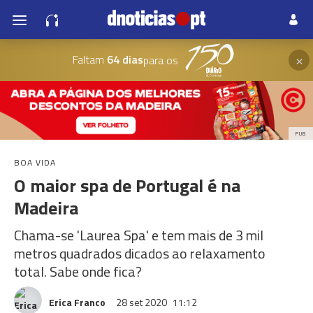
×
Faltam
64 dias
para os
PUB
BOA VIDA
O maior spa de Portugal é na
Madeira
Chama-se 'Laurea Spa' e tem mais de 3 mil
metros quadrados dicados ao relaxamento
total. Sabe onde fica?
Erica Franco
28 set 2020
11:12