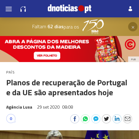
×
Faltam
62 dias
para os
PUB
PAÍS
Planos de recuperação de Portugal
e da UE são apresentados hoje
Agência Lusa
29 set 2020
08:08
0