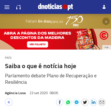
×
Faltam
64 dias
para os
PUB
PAÍS
Saiba o que é notícia hoje
Parlamento debate Plano de Recuperação e
Resiliência
Agência Lusa
23 set 2020
08:05
0