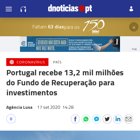
×
Faltam
63 dias
para os
PUB
CORONAVÍRUS
PAÍS
Portugal recebe 13,2 mil milhões
do Fundo de Recuperação para
investimentos
Agência Lusa
17 set 2020
14:28
0