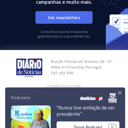
campanhas e muito mais.
Ver newsletters
Consulte as opções e subscreva
gratuitamente as suas preferências.
Rua Dr. Fernão de Ornelas, 56 - 3º
9054-514 Funchal, Portugal
291 202 300
Instale a nossa App
×
Podcasts
"Nunca tive ambição de ser
presidente”
© 2024 Empresa Diário de Notícias, Lda.
Ouvir Podcast