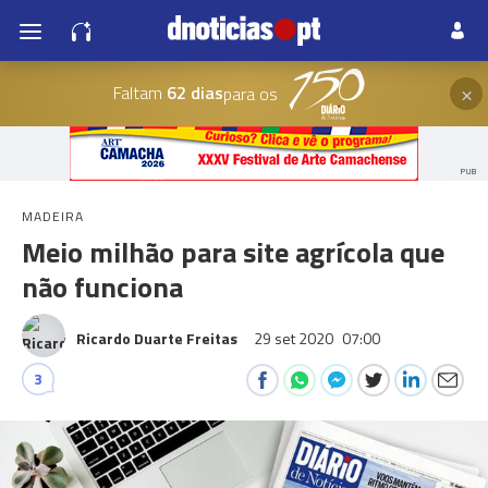
×
Faltam
62 dias
para os
PUB
MADEIRA
Meio milhão para site agrícola que
não funciona
Ricardo Duarte Freitas
29 set 2020
07:00
3