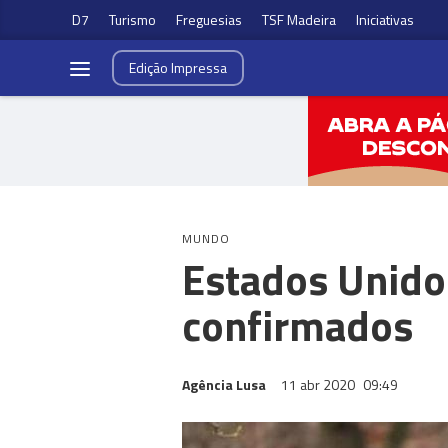
D7
Turismo
Freguesias
TSF Madeira
Iniciativas
Edição
Impressa
MUNDO
Estados Unido
confirmados
Agência Lusa
11 abr 2020
09:49