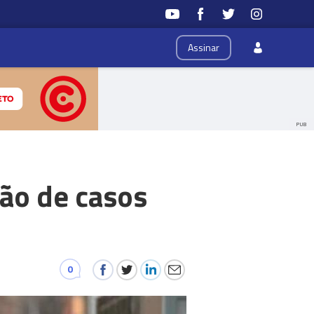
Assinar
PUB
ão de casos
0