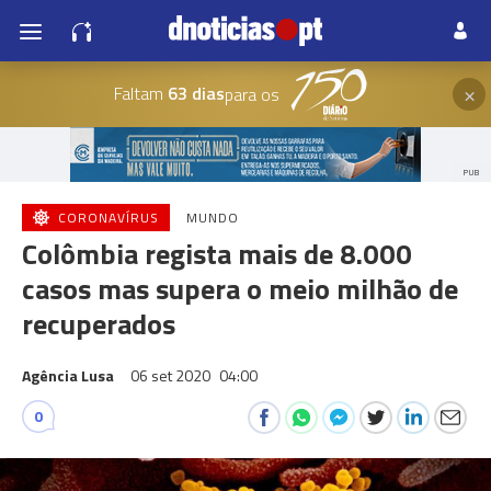
×
Faltam
63 dias
para os
PUB
CORONAVÍRUS
MUNDO
Colômbia regista mais de 8.000
casos mas supera o meio milhão de
recuperados
Agência Lusa
06 set 2020
04:00
0