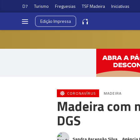
D7
Turismo
Freguesias
TSF Madeira
Iniciativas
Edição
Impressa
CORONAVÍRUS
MADEIRA
Madeira com m
DGS
Sandra Ascensão Silva
Agência 