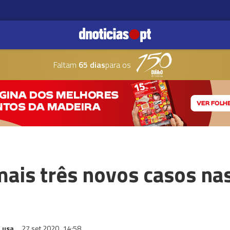
Faltam
65 dias
para os
ais três novos casos nas
Lusa
27 set 2020
14:58