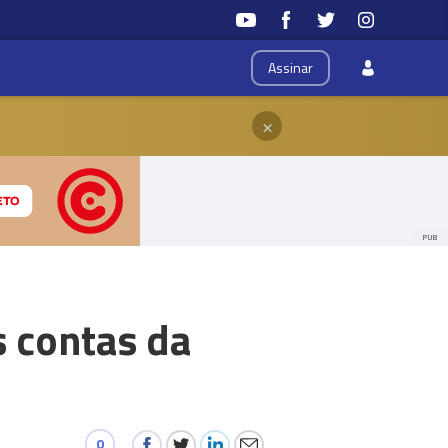
Assinar
×
PUB
 contas da
0