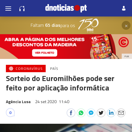
×
Faltam
65 dias
para os
PUB
CORONAVÍRUS
PAÍS
Sorteio do Euromilhões pode ser
feito por aplicação informática
Agência Lusa
24 set 2020
11:40
0