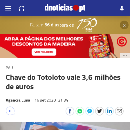
×
Faltam
66 dias
para os
PUB
PAÍS
Chave do Totoloto vale 3,6 milhões
de euros
Agência Lusa
16 set 2020
21:34
0