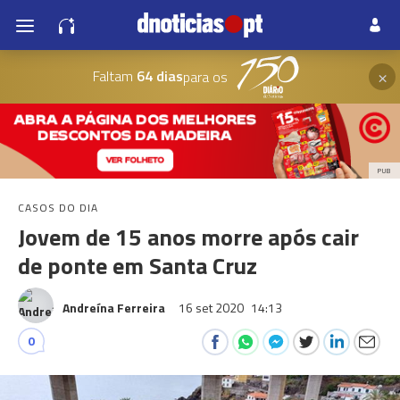
×
Faltam
64 dias
para os
PUB
CASOS DO DIA
Jovem de 15 anos morre após cair
de ponte em Santa Cruz
Andreína Ferreira
16 set 2020
14:13
0