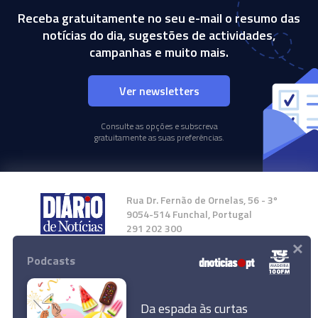
Receba gratuitamente no seu e-mail o resumo das
notícias do dia, sugestões de actividades,
campanhas e muito mais.
Ver newsletters
Consulte as opções e subscreva
gratuitamente as suas preferências.
Rua Dr. Fernão de Ornelas, 56 - 3º
9054-514 Funchal, Portugal
291 202 300
×
Podcasts
Instale a nossa App
Da espada às curtas