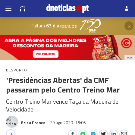
×
Faltam
63 dias
para os
PUB
DESPORTO
'Presidências Abertas' da CMF
passaram pelo Centro Treino Mar
Centro Treino Mar vence Taça da Madeira de
Velocidade
Erica Franco
29 ago 2020
15:06
0