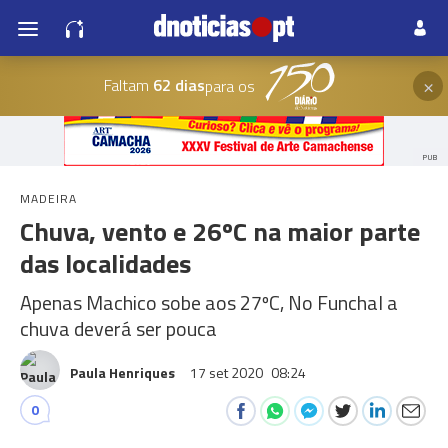
×
Faltam
62 dias
para os
PUB
MADEIRA
Chuva, vento e 26ºC na maior parte
das localidades
Apenas Machico sobe aos 27ºC, No Funchal a
chuva deverá ser pouca
Paula Henriques
17 set 2020
08:24
0