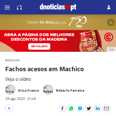
×
Faltam
64 dias
para os
PUB
MADEIRA
Fachos acesos em Machico
Veja o vídeo
Erica Franco
Roberto Ferreira
29 ago 2020
21:49
0