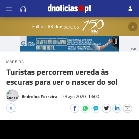
×
Faltam
63 dias
para os
PUB
MADEIRA
Turistas percorrem vereda às
escuras para ver o nascer do sol
Andreína Ferreira
28 ago 2020
13:00
0