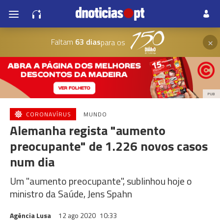
×
Faltam
63 dias
para os
PUB
CORONAVÍRUS
MUNDO
Alemanha regista "aumento
preocupante" de 1.226 novos casos
num dia
Um "aumento preocupante", sublinhou hoje o
ministro da Saúde, Jens Spahn
Agência Lusa
12 ago 2020
10:33