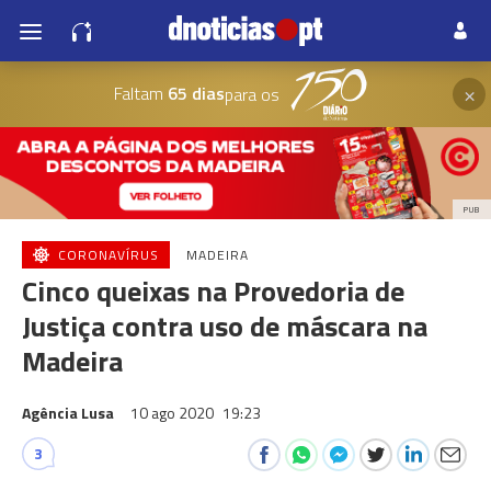
×
Faltam
65 dias
para os
PUB
CORONAVÍRUS
MADEIRA
Cinco queixas na Provedoria de
Justiça contra uso de máscara na
Madeira
Agência Lusa
10 ago 2020
19:23
3