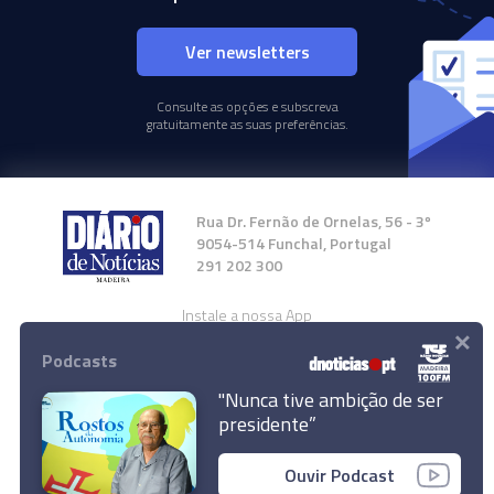
Ver newsletters
Consulte as opções e subscreva
gratuitamente as suas preferências.
Rua Dr. Fernão de Ornelas, 56 - 3º
9054-514 Funchal, Portugal
291 202 300
Instale a nossa App
×
Podcasts
"Nunca tive ambição de ser
presidente”
© 2024 Empresa Diário de Notícias, Lda.
Ouvir Podcast
Todos os direitos reservados.