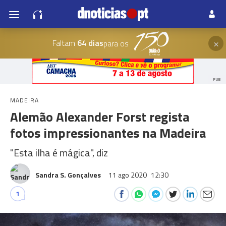
×
Faltam
64 dias
para os
PUB
MADEIRA
Alemão Alexander Forst regista
fotos impressionantes na Madeira
"Esta ilha é mágica", diz
Sandra S. Gonçalves
11 ago 2020
12:30
1