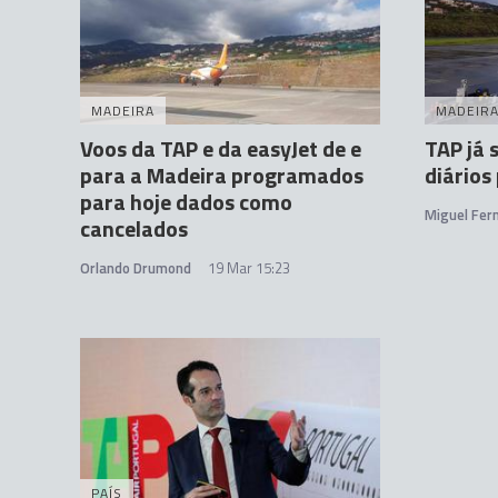
MADEIRA
MADEIR
Voos da TAP e da easyJet de e
TAP já 
para a Madeira programados
diários
para hoje dados como
Miguel Fer
cancelados
Orlando Drumond
19 Mar 15:23
PAÍS