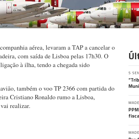
 companhia aérea, levaram a TAP a cancelar o
Úl
adeira, com saída de Lisboa pelas 17h30. O
ligação à ilha, tendo a chegada sido
5 SE
“Tri
Muni
 avião, também o voo TP 2366 com partida do
ira Cristiano Ronaldo rumo a Lisboa,
MADE
vai realizar.
PPM 
fisc
MADE