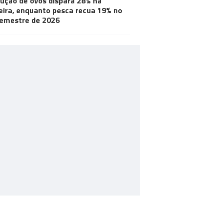
ução de ovos dispara 28% na
ira, enquanto pesca recua 19% no
semestre de 2026