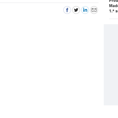
Prod
Made
1.º 