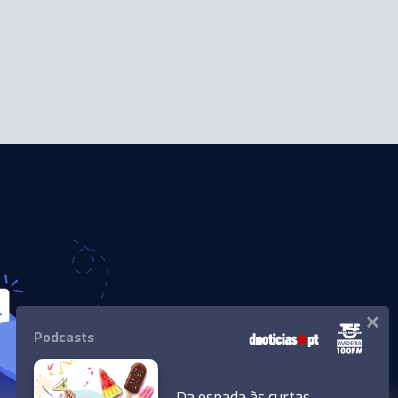
×
Podcasts
Da espada às curtas