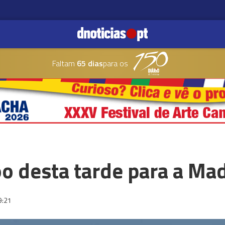
Faltam
65 dias
para os
o desta tarde para a Ma
9:21