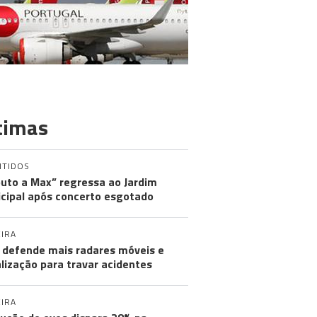
timas
NTIDOS
buto a Max” regressa ao Jardim
cipal após concerto esgotado
IRA
defende mais radares móveis e
alização para travar acidentes
IRA