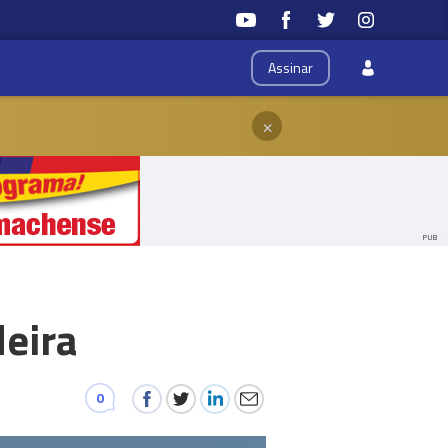
Assinar
×
PUB
deira
0