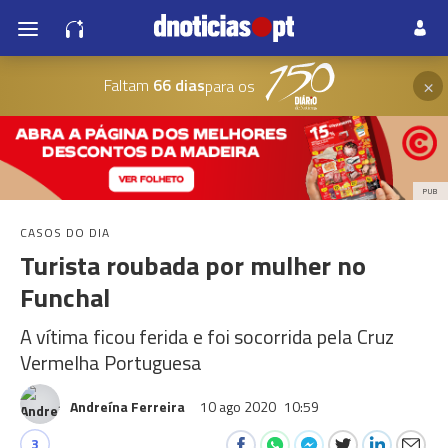
×
Faltam
66 dias
para os
PUB
CASOS DO DIA
Turista roubada por mulher no
Funchal
A vítima ficou ferida e foi socorrida pela Cruz
Vermelha Portuguesa
Andreína Ferreira
10 ago 2020
10:59
3