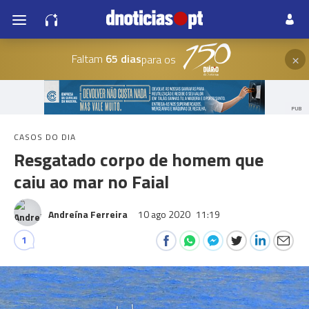
×
Faltam
65 dias
para os
PUB
CASOS DO DIA
Resgatado corpo de homem que
caiu ao mar no Faial
Andreína Ferreira
10 ago 2020
11:19
1