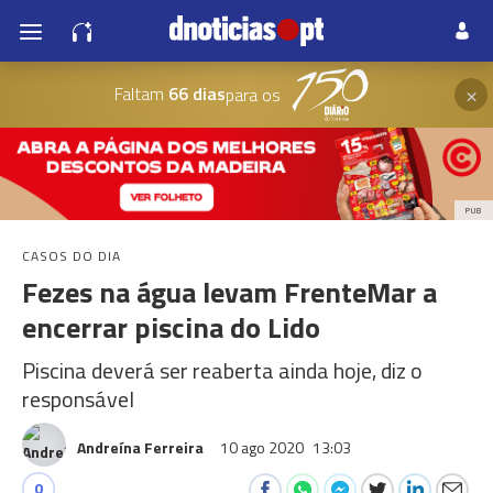
×
Faltam
66 dias
para os
PUB
CASOS DO DIA
Fezes na água levam FrenteMar a
encerrar piscina do Lido
Piscina deverá ser reaberta ainda hoje, diz o
responsável
Andreína Ferreira
10 ago 2020
13:03
0