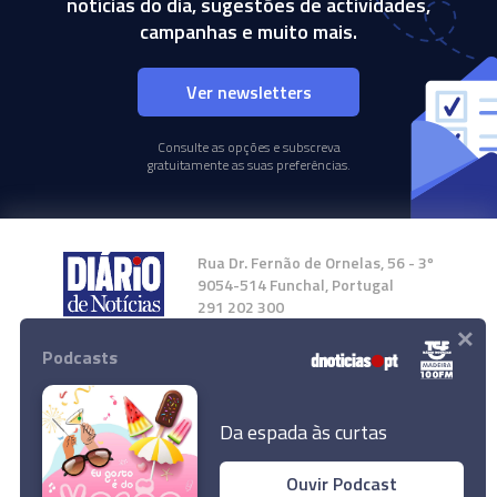
notícias do dia, sugestões de actividades,
campanhas e muito mais.
Ver newsletters
Consulte as opções e subscreva
gratuitamente as suas preferências.
Rua Dr. Fernão de Ornelas, 56 - 3º
9054-514 Funchal, Portugal
291 202 300
×
Podcasts
Instale a nossa App
Da espada às curtas
Ouvir Podcast