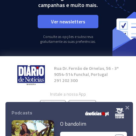
campanhas e muito mais.
Ver newsletters
Consulte as opções e subscreva
gratuitamente as suas preferências.
Rua Dr. Fernão de Ornelas, 56 - 3º
9054-514 Funchal, Portugal
291 202 300
Instale a nossa App
×
Podcasts
O bandolim
© 2024 Empresa Diário de Notícias, Lda.